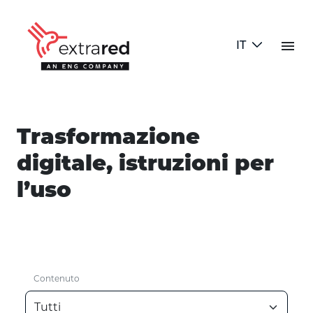
Skip to Main Content
menu
IT
Blog
Trasformazione
digitale, istruzioni per
l’uso
Contenuto