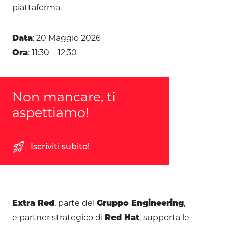
piattaforma.
: 20 Maggio 2026
Data
: 11:30 – 12:30
Ora
Non mancare, ti
aspettiamo!
rocket_launch
Iscriviti subito!
, parte del
,
Extra Red
Gruppo Engineering
e partner strategico di
, supporta le
Red Hat