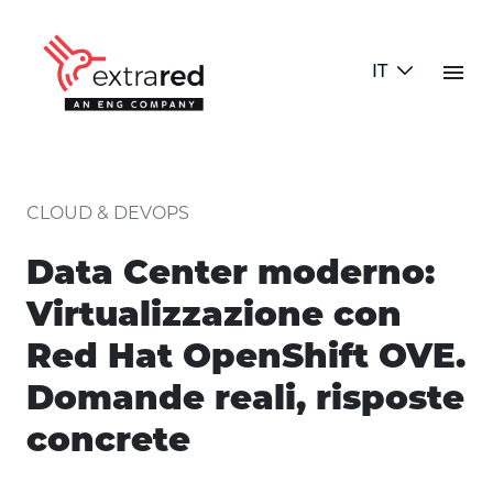
Skip to Main Content
menu
IT
dettaglio articolo
CLOUD & DEVOPS
Data Center moderno:
Virtualizzazione con
Red Hat OpenShift OVE.
Domande reali, risposte
concrete