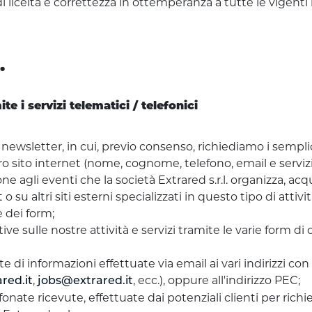
di liceità e correttezza in ottemperanza a tutte le vige
.
e i servizi telematici / telefonici
e newsletter, in cui, previo consenso, richiediamo i sempli
o sito internet (nome, cognome, telefono, email e servizi
one agli eventi che la società Extrared s.r.l. organizza, acq
 su altri siti esterni specializzati in questo tipo di attivit
 dei form;
ve sulle nostre attività e servizi tramite le varie form di
e di informazioni effettuate via email ai vari indirizzi con
,
, ecc.), oppure all'indirizzo PEC;
red.it
jobs@extrared.it
efonate ricevute, effettuate dai potenziali clienti per ri