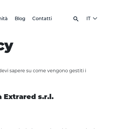
search
ità
Blog
Contatti
IT
cy
e devi sapere su come vengono gestiti i
 Extrared s.r.l.