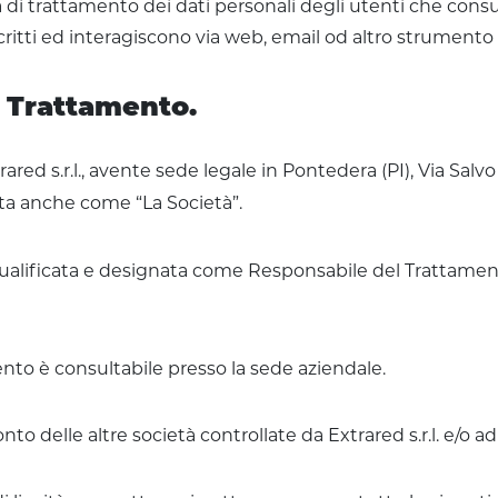
 di trattamento dei dati personali degli utenti che consu
ritti ed interagiscono via web, email od altro strumento 
el Trattamento.
trared s.r.l., avente sede legale in Pontedera (PI), Via Salv
ta anche come “La Società”.
 qualificata e designata come Responsabile del Trattamento
mento è consultabile presso la sede aziendale.
nto delle altre società controllate da Extrared s.r.l. e/o a