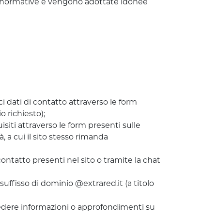
nti normative e vengono adottate idonee
ci dati di contatto attraverso le form
o richiesto);
uisiti attraverso le form presenti sulle
à, a cui il sito stesso rimanda
 contatto presenti nel sito o tramite la chat
 suffisso di dominio @extrared.it (a titolo
chiedere informazioni o approfondimenti su