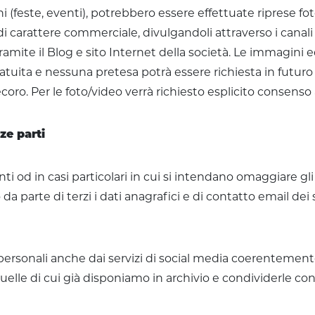
i (feste, eventi), potrebbero essere effettuate riprese foto
i carattere commerciale, divulgandoli attraverso i canali uf
amite il Blog e sito Internet della società. Le immagini ed
atuita e nessuna pretesa potrà essere richiesta in futuro
oro. Per le foto/video verrà richiesto esplicito consenso al
ze parti
ti od in casi particolari in cui si intendano omaggiare gli
da parte di terzi i dati anagrafici e di contatto email d
sonali anche dai servizi di social media coerentemente c
lle di cui già disponiamo in archivio e condividerle con 