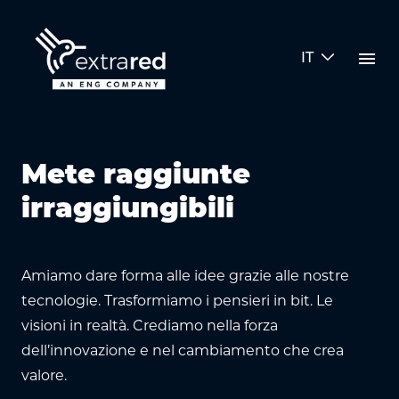
Skip to Main Content
menu
IT
Esperienze
Mete raggiunte
irraggiungibili
Amiamo dare forma alle idee grazie alle nostre
tecnologie. Trasformiamo i pensieri in bit. Le
visioni in realtà. Crediamo nella forza
dell’innovazione e nel cambiamento che crea
valore.