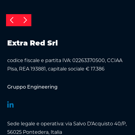
arrow_back_ios
arrow_forward_ios
Extra Red Srl
codice fiscale e partita IVA: 02263370500, CCIAA
Pisa, REA 193881, capitale sociale € 17.386
Gruppo Engineering
Sede legale e operativa: via Salvo D’Acquisto 40/P,
56025 Pontedera, Italia