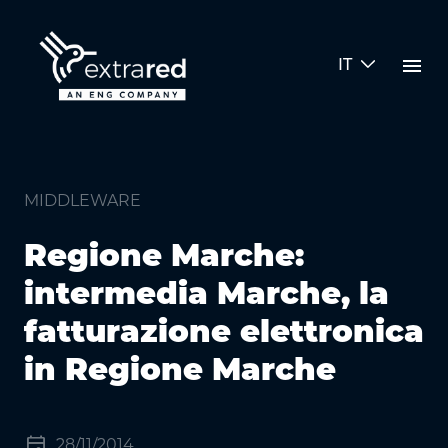
Skip to Main Content
menu
IT
Regione Marche: intermedia Marc
MIDDLEWARE
Regione Marche:
intermedia Marche, la
fatturazione elettronica
in Regione Marche
event
28/11/2014