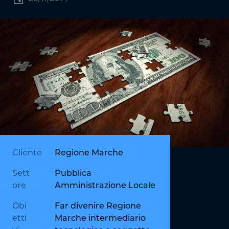
Cliente
Regione Marche
Sett
Pubblica
ore
Amministrazione Locale
Obi
Far divenire Regione
etti
Marche intermediario