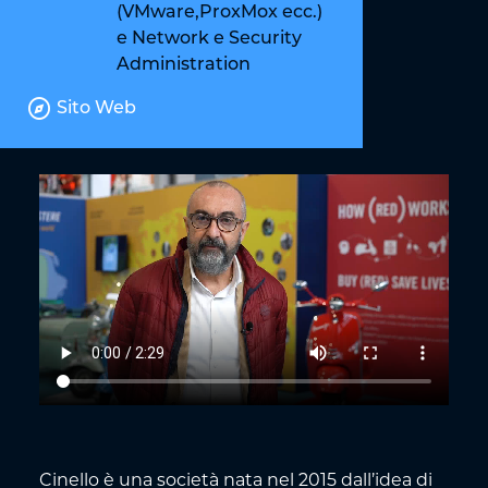
(VMware,ProxMox ecc.)
e Network e Security
Administration
explore
Sito Web
Cinello è una società nata nel 2015 dall’idea di