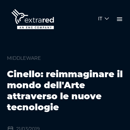
Skip to Main Content
menu
IT
Cinello: reimmaginare il mondo d
MIDDLEWARE
Cinello: reimmaginare il
mondo dell'Arte
attraverso le nuove
tecnologie
event
21/03/2019