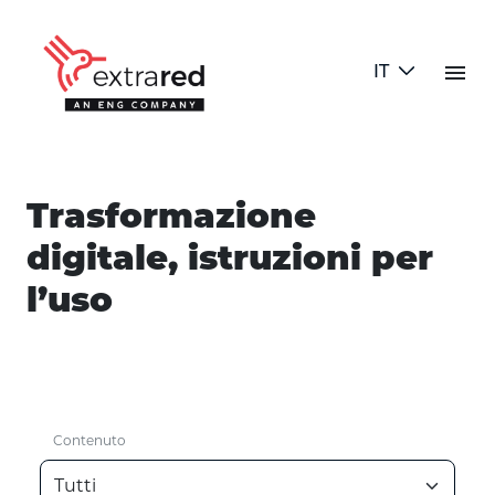
Skip to Main Content
menu
IT
Blog
Trasformazione
digitale, istruzioni per
l’uso
Contenuto