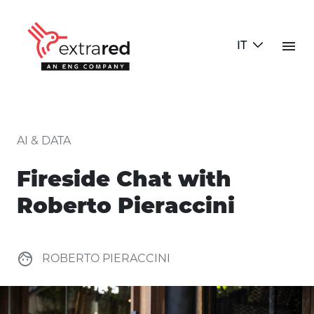
Skip to Main Content
menu
IT
Fireside Chat with Roberto Piera
AI & DATA
Fireside Chat with
Roberto Pieraccini
face
ROBERTO PIERACCINI