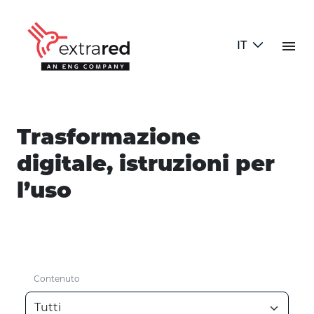
Skip to Main Content
menu
IT
Blog
Trasformazione
digitale, istruzioni per
l’uso
Contenuto