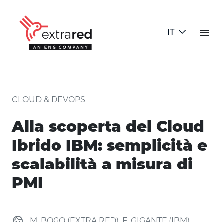
Skip to Main Content
menu
IT
Alla scoperta del Cloud Ibrido IB
CLOUD & DEVOPS
Alla scoperta del Cloud
Ibrido IBM: semplicità e
scalabilità a misura di
PMI
face
M. BOGO (EXTRA RED), F. GIGANTE (IBM)