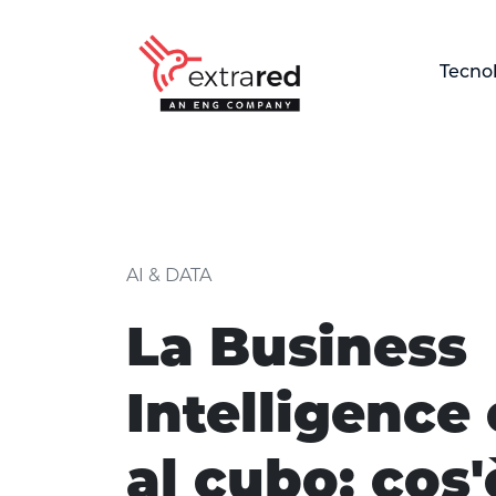
Skip to Main Content
Tecno
La Business Intelligence 
AI & DATA
La Business
Intelligence
al cubo: cos'