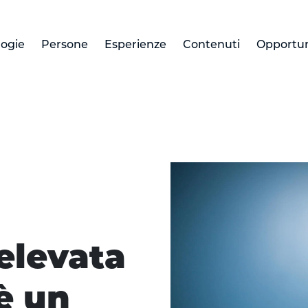
logie
Persone
Esperienze
Contenuti
Opportun
elevata al cubo: cos'è un
 elevata
è un