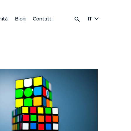
search
ità
Blog
Contatti
IT
 Cubo OLAP