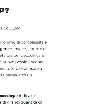
P?
inonimo di complessità e
ligence
, invece, il punto di
etafora per decodificare
re nuove possibili scenari.
chiesto loro di pensare a
a parola, anzi un
cessing
e indica un
va di grandi quantità di