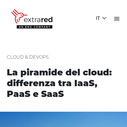
Skip to Main Content
menu
IT
La piramide del cloud: differenz
CLOUD & DEVOPS
La piramide del cloud:
differenza tra IaaS,
PaaS e SaaS