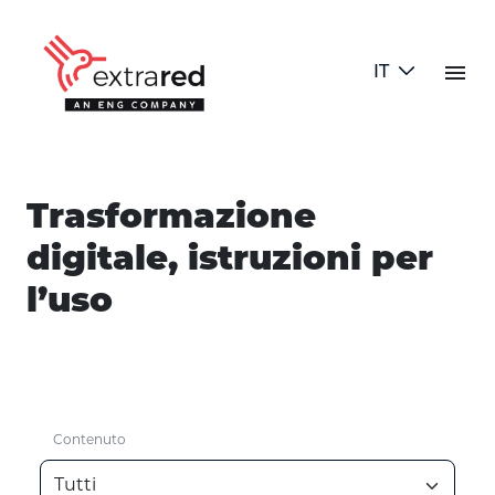
Skip to Main Content
menu
IT
Blog Test
Trasformazione
digitale, istruzioni per
l’uso
Contenuto