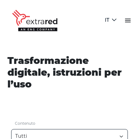
Skip to Main Content
menu
IT
Blog Test
Trasformazione
digitale, istruzioni per
l’uso
Contenuto