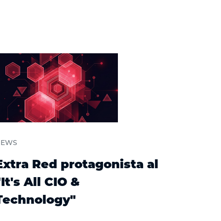
NEWS
Extra Red protagonista al
"It's All CIO &
Technology"