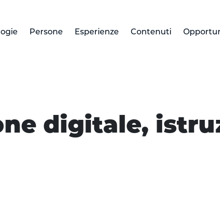
logie
Persone
Esperienze
Contenuti
Opportun
e digitale, istru