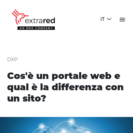
Skip to Main Content
menu
IT
Cos'è un portale web e qual è la
DXP
Cos'è un portale web e
qual è la differenza con
un sito?