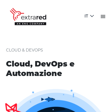
Skip to Main Content
menu
IT
Cloud, DevOps e Automazione
CLOUD & DEVOPS
Cloud, DevOps e
Automazione