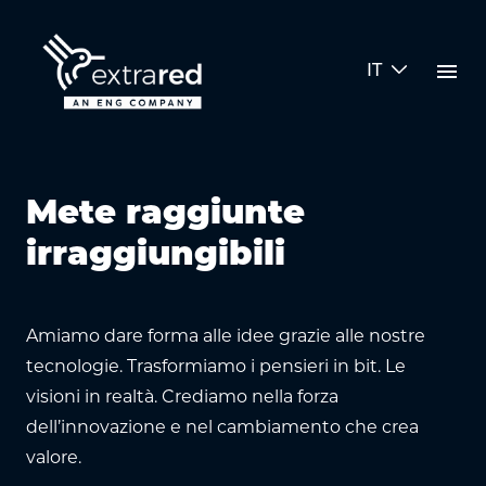
Skip to Main Content
menu
IT
Esperienze
Mete raggiunte
irraggiungibili
Amiamo dare forma alle idee grazie alle nostre
tecnologie. Trasformiamo i pensieri in bit. Le
visioni in realtà. Crediamo nella forza
dell’innovazione e nel cambiamento che crea
valore.