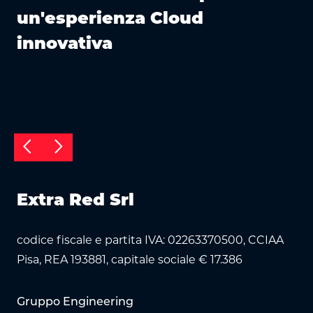
un'esperienza Cloud
innovativa
arrow_back_ios
arrow_forward_ios
Extra Red Srl
codice fiscale e partita IVA: 02263370500, CCIAA
Pisa, REA 193881, capitale sociale € 17.386
Gruppo Engineering