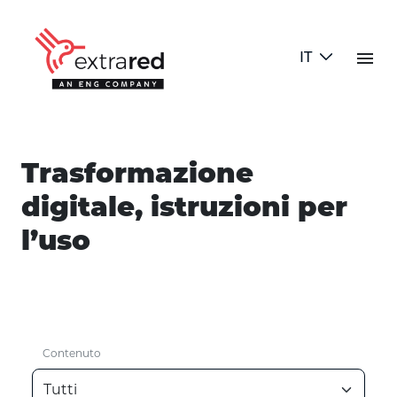
Skip to Main Content
menu
IT
Blog
Trasformazione
digitale, istruzioni per
l’uso
Contenuto