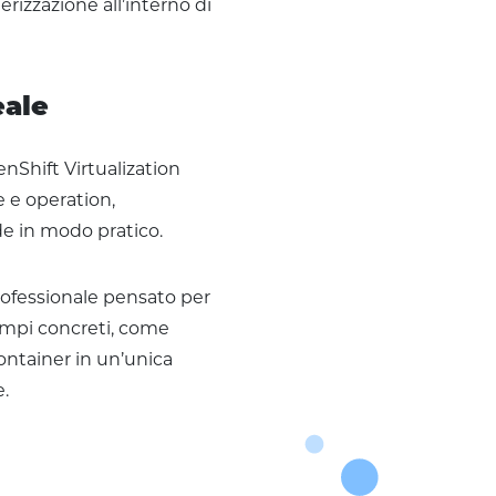
rizzazione all’interno di
eale
Shift Virtualization
e e operation,
de in modo pratico.
ofessionale pensato per
empi concreti, come
ontainer in un’unica
e.