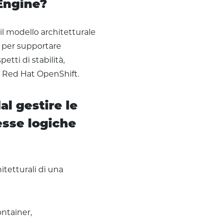
 Engine?
 il modello architetturale
li per supportare
etti di stabilità,
a Red Hat OpenShift.
al gestire le
esse logiche
itetturali di una
ontainer,