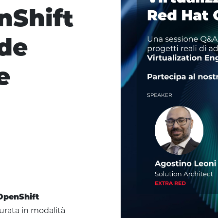
nShift
de
e
OpenShift
turata in modalità