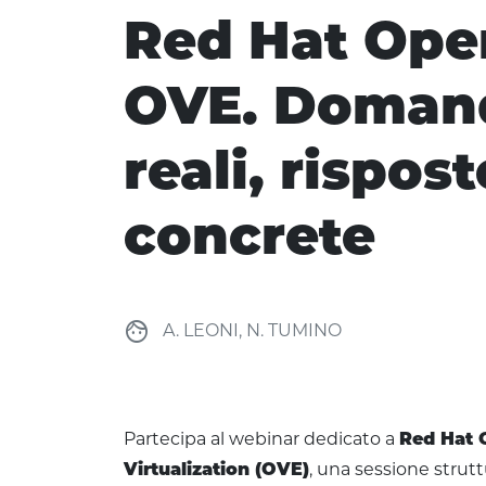
Red Hat Ope
OVE. Doman
reali, rispost
concrete
face
A. LEONI, N. TUMINO
Partecipa al webinar dedicato a
Red Hat 
Virtualization (OVE)
, una sessione strut