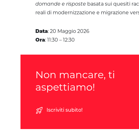
domande e risposte
basata sui quesiti ra
reali di modernizzazione e migrazione vers
Data
: 20 Maggio 2026
Ora
: 11:30 – 12:30
Non mancare, ti
aspettiamo!
rocket_launch
Iscriviti subito!