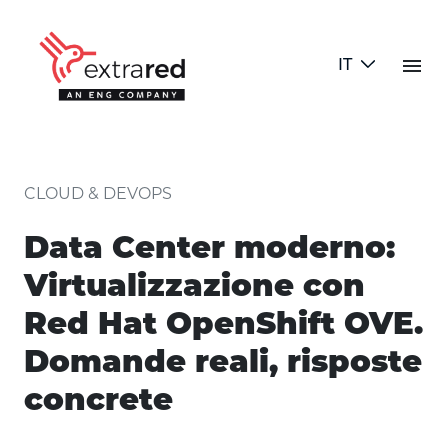
Skip to Main Content
menu
IT
dettaglio articolo
CLOUD & DEVOPS
Data Center moderno:
Virtualizzazione con
Red Hat OpenShift OVE.
Domande reali, risposte
concrete