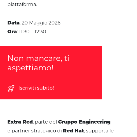
piattaforma.
: 20 Maggio 2026
Data
: 11:30 – 12:30
Ora
Non mancare, ti
aspettiamo!
rocket_launch
Iscriviti subito!
, parte del
,
Extra Red
Gruppo Engineering
e partner strategico di
, supporta le
Red Hat