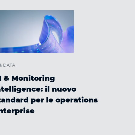
 & DATA
I & Monitoring
ntelligence: il nuovo
tandard per le operations
CLOUD & D
nterprise
Extra 
Summit