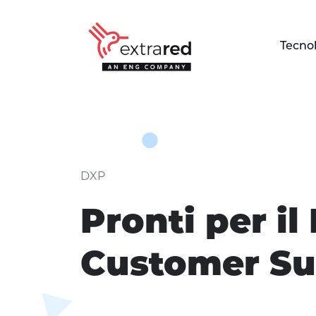
Skip to Main Content
Tecno
Pronti per il Liferay Cus
DXP
Pronti per il
Customer S