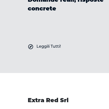
Domande reali, risposte
ile e
concrete
explore
Leggili Tutti!
Extra Red Srl