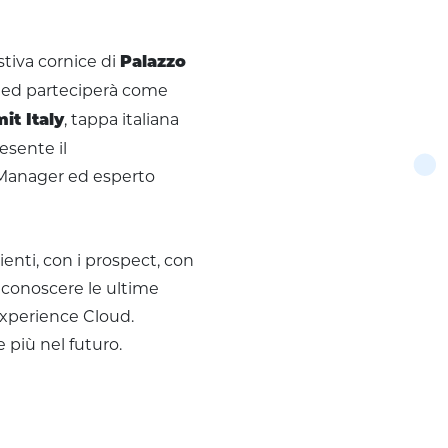
stiva cornice di
Palazzo
 Red parteciperà come
, tappa italiana
it Italy
esente il
s Manager ed esperto
ienti, con i prospect, con
er conoscere le ultime
Experience Cloud.
 più nel futuro.