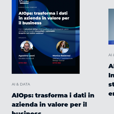
AI
A
I
s
AI & DATA
e
AIOps: trasforma i dati in
azienda in valore per il