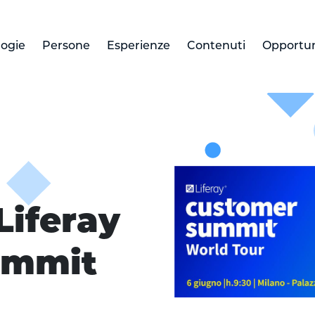
logie
Persone
Esperienze
Contenuti
Opportun
tomer Summit
 Liferay
ummit