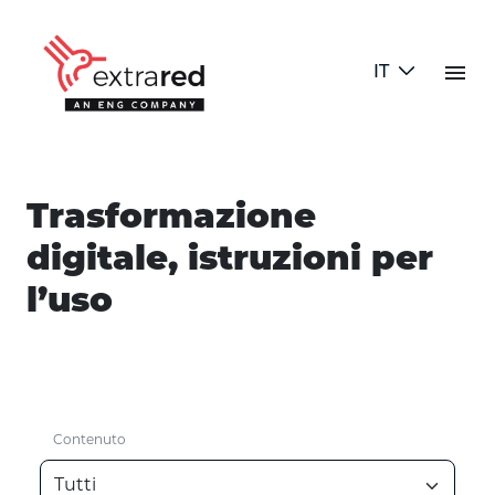
Skip to Main Content
menu
IT
Blog Test
Trasformazione
digitale, istruzioni per
l’uso
Contenuto