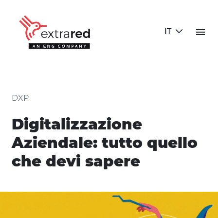
Skip to Main Content
menu
IT
Digitalizzazione Aziendale: tutt
DXP
Digitalizzazione
Aziendale: tutto quello
che devi sapere