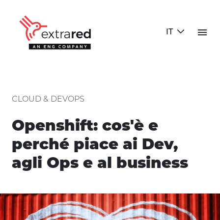
Skip to Main Content
menu
IT
Openshift: cos'è e perché piace a
CLOUD & DEVOPS
Openshift: cos'è e
perché piace ai Dev,
agli Ops e al business