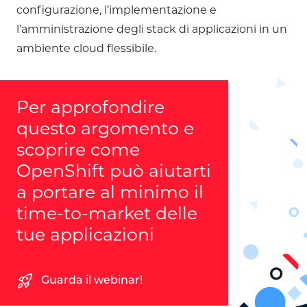
configurazione, l’implementazione e
l’amministrazione degli stack di applicazioni in un
ambiente cloud flessibile.
Per approfondire
questo argomento e
scoprire come
OpenShift può aiutarti
a portare al minimo il
time-to-market delle
tue applicazioni
rocket_launch
Guarda il webinar!