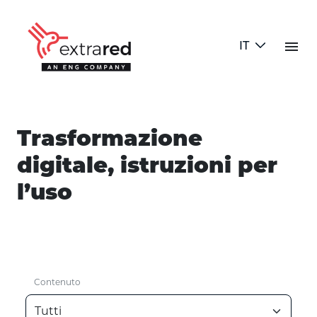
Skip to Main Content
menu
IT
Blog
Trasformazione
digitale, istruzioni per
l’uso
Contenuto